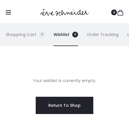
0
Shopping Cart
Wishlist
Order Tracking
0
0
W
Your wishlist is currently empty.
I
S
Return To Shop
H