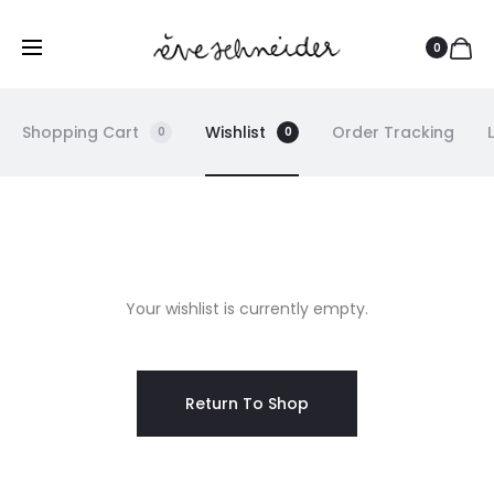
0
Shopping Cart
Wishlist
Order Tracking
0
0
W
Your wishlist is currently empty.
I
S
Return To Shop
H