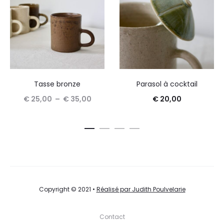
Tasse bronze
Parasol à cocktail
Plage
€
25,00
–
€
35,00
€
20,00
Ce
de
Choix des options
Ajouter au panier
produit
prix :
a
€ 25,00
plusieurs
à
variations.
€ 35,00
Les
Copyright © 2021 •
Réalisé par Judith Poulvelarie
options
Contact
peuvent