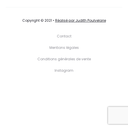
a
€ 25,
plusieu
à
variati
€ 35,
Copyright © 2021 •
Réalisé par Judith Poulvelarie
Les
Contact
option
peuve
Mentions légales
être
Conditions générales de vente
choisie
Instagram
sur
la
page
du
produit