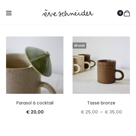
0
ÉPUISÉ
Parasol à cocktail
Tasse bronze
Plage
€
20,00
€
25,00
–
€
35,00
Ce
de
Ajouter au panier
Choix des options
produit
prix :